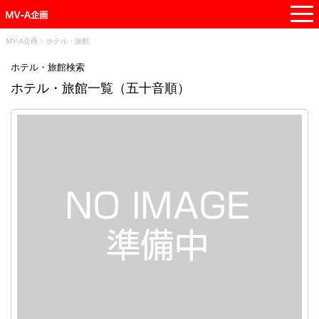
t
o
g
MV-A企画
>
ホテル・旅館
g
ホテル・旅館検索
l
ホテル・旅館一覧（五十音順）
e
n
a
v
i
g
a
t
i
o
n