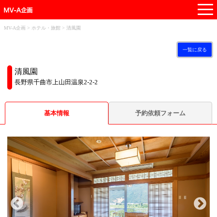
t
o
g
MV-A企画
>
ホテル・旅館
>
清風園
g
l
一覧に戻る
e
清風園
n
a
長野県千曲市上山田温泉2-2-2
v
i
基本情報
予約依頼フォーム
g
a
t
i
o
n