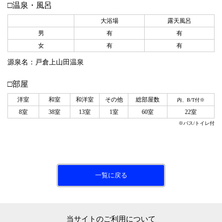
□温泉・風呂
大浴場
露天風呂
男
有
有
女
有
有
源泉名：戸倉上山田温泉
□部屋
洋室
和室
和洋室
その他
総部屋数
内、B/T付※
8室
38室
13室
1室
60室
22室
※バス/トイレ付
一覧に戻る
当サイトのご利用について