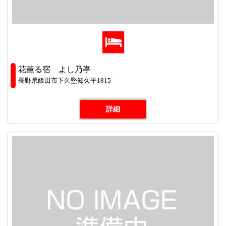
花薫る宿 よし乃亭
長野県飯田市下久堅知久平1815
詳細