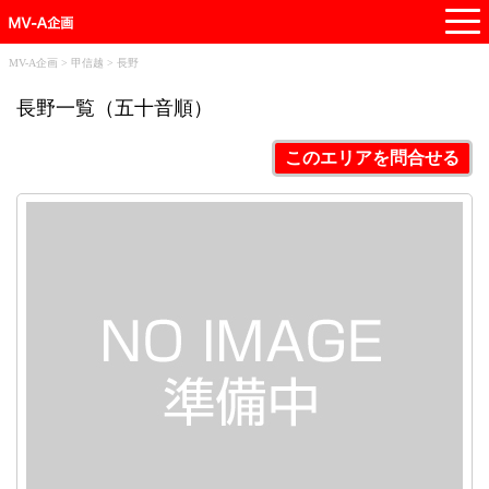
t
o
g
MV-A企画
>
甲信越
>
長野
g
長野一覧（五十音順）
l
e
このエリアを問合せる
n
a
v
i
g
a
t
i
o
n