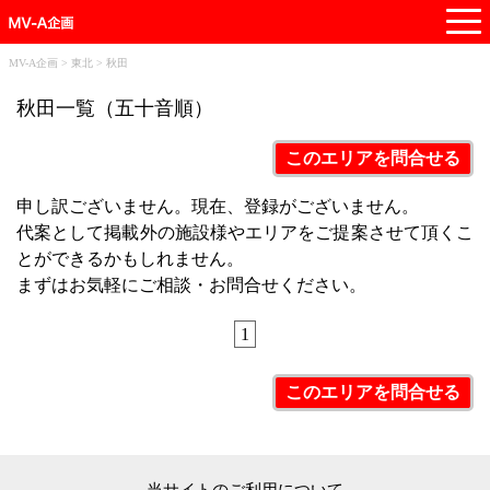
t
o
g
MV-A企画
>
東北
>
秋田
g
秋田一覧（五十音順）
l
e
このエリアを問合せる
n
a
申し訳ございません。現在、登録がございません。
v
代案として掲載外の施設様やエリアをご提案させて頂くこ
i
g
とができるかもしれません。
a
まずはお気軽にご相談・お問合せください。
t
i
1
o
n
このエリアを問合せる